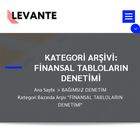
İçeriğe
Geç
Bir Adım Yakınınızdayız
KATEGORI ARŞIVI:
FİNANSAL TABLOLARIN
DENETİMİ
Ana Sayfa
>
BAĞIMSIZ DENETİM
Kategori Bazında Arşiv "FİNANSAL TABLOLARIN
DENETİMİ"