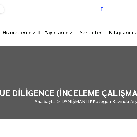
Pazartesi - Cu
Hizmetlerimiz
Yayınlarımız
Sektörler
Kitaplarımı
DUE DİLİGENCE (İNCELEME ÇALIŞMA
Ana Sayfa
>
DANIŞMANLIK
Kategori Bazında A