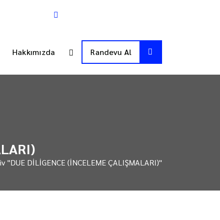
ma 09:00-17:00
Info@levantedanismanlik.com
z
Hakkımızda
Randevu Al
LARI)
rşiv "DUE DİLİGENCE (İNCELEME ÇALIŞMALARI)"