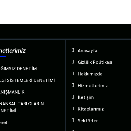
metlerimiz
Anasayfa
Gizlilik Politikası
AĞIMSIZ DENETİM
Hakkımızda
LGİ SİSTEMLERİ DENETİMİ
Hizmetlerimiz
ANIŞMANLIK
İletişim
İNANSAL TABLOLARIN
Kitaplarımız
ENETİMİ
Sektörler
enel